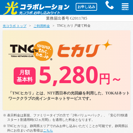
d
お申し込み
業務届出番号 G2011785
>
>
TNCヒカリ 戸建て料金
光コラボ トップ
ご利用料金
5,280
月額
円～
基本料
「TNCヒカリ」とは、NTT西日本の光回線を利用した、TOKAIネット
ワーククラブの光インターネットサービスです。
※ 表示料金は新規、ファミリータイプの方で「2年バリューパック」、「安心TO快適
スタート割適用時(12ヵ月間)」を適用した料金となります。
※ TNCヒカリは、静岡県エリアでのみお申し込みいただくことが可能です。静岡県以
外にお住まいのお客様は
こちら