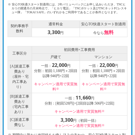
※ 安心TO快適スタート割適用には、2年バリューパックにお申し込みいただき、TNCヒ
カリの開通月の月末時点で、「ヒカリ電話」「TNCポケット及びTNCネットPCレスキ
ュー隊」「TOKAI SAFE」のいずれかをご利用中であることが条件となります。
通常料金
安心TO快適スタート割適用
契約事務手
数料
3,300
無料
円
今なら
初回費用+工事費用
工事区分
戸建て
マンション
22,000
22,000
一括：
円
一括：
円
[A]派遣工事
分割：初回:1,188円＋2回目
分割：初回:1,188円＋2回目
費あり
以降:946円×22回
以降:946円×22回
（屋外・宅
内工事あ
キャンペーン適用で実質無
キャンペーン適用で実質無
り）
料
※
料
※
[B]派遣工事
11,660
一括：
円
費あり
分割：[初回528円]+[2回目以降:506円×22回]
（宅内工事
キャンペーン適用で実質無料
※
あり）
3,300
[C]派遣工事
円（初回一括）
費なし
キャンペーン適用で実質無料
※
※ 期間中に新たに光回線をお申し込みの方かつ、安心TO快適スタート割