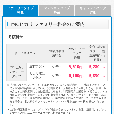
ファミリータイプ
マンションタイプ
キャッシュバック
料金
料金
詳細
TNCヒカリ ファミリー料金のご案内
月額料金
安心TO快適
2年バリュー
通常月額利
スタート割
サービスメニュー
パック
用料金
適用時(12ヵ
適用
月間)
5,610
5,280
通常プラン
7,040円
円～
円～
TNCヒカリ
ファミリー
+ヒカリ電話
6,160
5,830
7,590円
タイプ
円～
円～
プラン
※ 「2年バリューパック」は、TNCヒカリを24ヵ月の継続利用にてご契約いただくこと
で月額利用料を割引させていただく制度です。お客様からのお申し出がない限り、24
ヵ月ごとの契約期間にて自動更新となります。利用開始月の翌月を1ヵ月目とし、24ヵ
月目までを契約期間とします。契約期間満了月及び、翌月、翌々月（24ヵ月目、25ヵ
月目、26ヵ月目）を契約更新期間とし、契約更新期間以外で解約、コース変更等をさ
れる場合は、契約解除料ファミリータイプ：3,300円(税抜き3,000円)が発生いたしま
す。
※ 上記の月額利用料には、プロバイダ料金が含まれています。別途、通話料、オプショ
ンサービス料、ユニバーサルサービス料等がかかります。