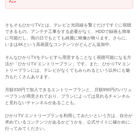
た。
そもそもひかりTVとは、テレビと光回線を繋ぐだけですぐに視聴
できるもの。アンテナ工事をする必要がなく、HDDで録画も簡単
に可能だし、雨の日でもとても綺麗に映像が映ります。さらに、
いまは4Kという高画質なコンテンツがどんどん追加中。
そんなひかりTVをテレビすら用意することなく視聴可能になる方
法が「ひかりTV エントリープラン」です。また、ひかりTV エン
トリープランには、テレビがなくてもみられるという以外にも魅
力もたくさんあります。
月額330円で加入できるエントリープランと、月額990円のバリュ
ープランが用意されており、プランによっては見れるチャンネル
と見れないチャンネルがあることも。
ひかりTV エントリープランを利用してみたいという方は、自分が
求めているコンテンツがあるかどうかを、公式サイトに確かめに
行ってみてください。