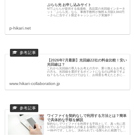
ぷらら光 お申し込みサイト
NTTぷららが提供する低価格、高品質の光回線インターネ
ット「ぷらら光」なら、事務手数料が無料＆月額3,960円
～さらに当サイト限定キャッシュバック実施中！
p-hikari.net
【2026年7月最新】光回線22社の料金比較！安い
光回線は？
これから光回線の導入をお考えの方や、乗り換えをお考え
の方も、光回線を選択するポイントになるのは料金ですよ
ね？もちろんそれだけではなく、お得度を考えたときに
は、契約によるキャッシュバックも外せません。通信費ト
ータルの費用を考えれば、光回線と特...
www.hikari-collaboration.jp
ワイファイを契約なしで利用する方法とは？簡単
で具体的な手順を解説
契約なしでワイファイを利用する手段として、真っ先に思
い浮かぶのは店舗や人の集まる場所に設置されているフリ
ーWi-Fiです。しかし、決められている限られた範囲でしか