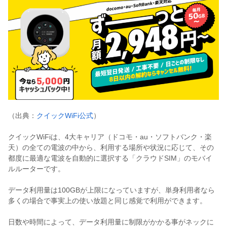
（出典：
クイックWiFi公式
）
クイックWiFiは、4大キャリア（ドコモ・au・ソフトバンク・楽
天）の全ての電波の中から、利用する場所や状況に応じて、その
都度に最適な電波を自動的に選択する「クラウドSIM」のモバイ
ルルーターです。
データ利用量は100GBが上限になっていますが、単身利用者なら
多くの場合で事実上の使い放題と同じ感覚で利用ができます。
日数や時間によって、データ利用量に制限がかかる事がネックに