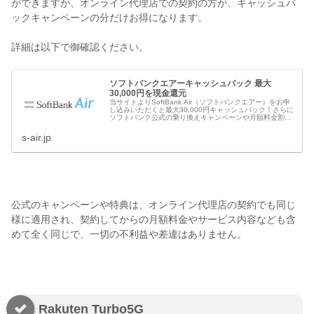
ができますが、オンライン代理店での契約の方が、キャッシュバ
ックキャンペーンの分だけお得になります。
詳細は以下で御確認ください。
ソフトバンクエアーキャッシュバック 最大
30,000円を現金還元
当サイトよりSoftBank Air（ソフトバンクエアー）をお申
し込みいただくと最大30,000円キャッシュバック！さらに
ソフトバンク公式の乗り換えキャンペーンや月額料金割引
キャンペーンとも併用可能♪お得にソフトバンクエアーを始
めるならぜひ...
s-air.jp
公式のキャンペーンや特典は、オンライン代理店の契約でも同じ
様に適用され、契約してからの月額料金やサービス内容なども含
めて全く同じで、一切の不利益や差違はありません。
Rakuten Turbo5G