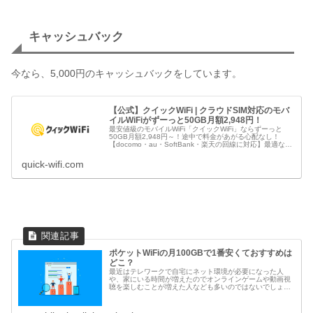
キャッシュバック
今なら、5,000円のキャッシュバックをしています。
【公式】クイックWiFi | クラウドSIM対応のモバ
イルWiFiがずーっと50GB月額2,948円！
最安値級のモバイルWiFi「クイックWiFi」ならずーっと
50GB月額2,948円～！途中で料金があがる心配なし！
【docomo・au・SoftBank・楽天の回線に対応】最適な回
線に自動接続で繋がりやすいクラウドSIM。しかも最短即
日発送...
quick-wifi.com
ポケットWiFiの月100GBで1番安くておすすめは
どこ？
最近はテレワークで自宅にネット環境が必要になった人
や、家にいる時間が増えたのでオンラインゲームや動画視
聴を楽しむことが増えた人なども多いのではないでしょう
か。当サイトでは何度も紹介しているように、自宅で通信
制限を気にすることなくインターネッ...