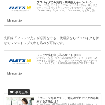
プロバイダのみ契約・乗り換えキャンペーン
フレッツ光はそのまま！プロバイダのみの契約・乗り換え
でキャッシュバックキャンペーンを実施中！「OCN」
「BIGLOBE」「@T COM」「Yahoo!BB」など取り扱い、
戸建てタイプ、マンションタイプともに対応。また料金の
見直しを検討中の方...
bb-navi.jp
光回線「フレッツ光」が必要な方も、代理店ならプロバイダも併
せてワンストップで申し込みが可能です。
フレッツ光お申し込みサイト | BBN
NTTフレッツ光、光コラボのお得なキャンペーンお申し込
みサイト。新品パソコン、タブレットのプレゼントやキャ
ッシュバックなど、公式割引＆限定特典で最大9万円以上
もおトクです。フレッツ光のお申し込みはブロードバンド
ナビへ
bb-navi.jp
「フレッツ光ネクスト」対応のプロバイダのみ契
約する方法とは？
NTT東日本/NTT西日本が提供する通信速度最大1Gbps（1