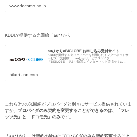
www.docomo.ne.jp
KDDIが提供する光回線「auひかり」
auひかり×BIGLOBE お申し込み受付サイト
KDDIが提供する光ファイバーを利用したインターネットサ
ービス（光回線）「auひかり」とプロバイダ
「BIGLOBE」でより快適なインターネット環境を！auス
マホとのセット利用でスマホの料金も毎月割引。さらに工
事費実質無料＆他社回線の違約金相...
hikari-can.com
これら3つの光回線がプロバイダと別々にサービス提供されていま
すが、
プロバイダのみ契約を変更することができるのは、「フレ
ッツ光」と「ドコモ光」のみ
です。
「auひかり」は契約の途中にプロバイダのみを契約変更すること