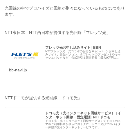
光回線の中でプロバイダと回線が別々になっているものは3つあり
ます。
NTT東日本、NTT西日本が提供する光回線「フレッツ光」
フレッツ光お申し込みサイト | BBN
NTTフレッツ光、光コラボのお得なキャンペーンお申し込
みサイト。新品パソコン、タブレットのプレゼントやキャ
ッシュバックなど、公式割引＆限定特典で最大9万円以上
もおトクです。フレッツ光のお申し込みはブロードバンド
ナビへ
bb-navi.jp
NTTドコモが提供する光回線「ドコモ光」
ドコモ光（光インターネット回線サービス） | イ
ンターネット回線・固定電話 | NTTドコモ
ドコモ光（光インターネット回線サービス）でドコモのス
マホご利用料金がさらにおトクに。ドコモ光はプロバイダ
一体型の光インターネットサービスです。