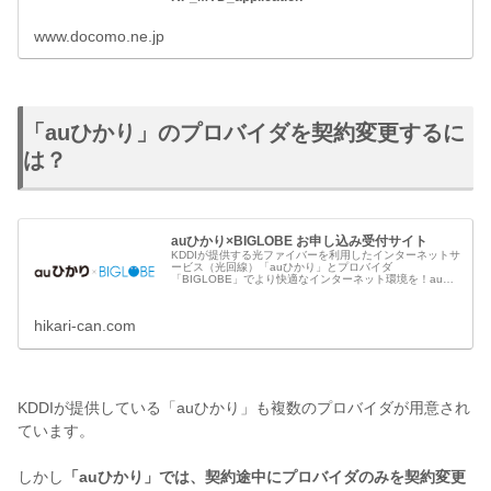
www.docomo.ne.jp
「auひかり」のプロバイダを契約変更するに
は？
auひかり×BIGLOBE お申し込み受付サイト
KDDIが提供する光ファイバーを利用したインターネットサ
ービス（光回線）「auひかり」とプロバイダ
「BIGLOBE」でより快適なインターネット環境を！auス
マホとのセット利用でスマホの料金も毎月割引。さらに工
事費実質無料＆他社回線の違約金相...
hikari-can.com
KDDIが提供している「auひかり」も複数のプロバイダが用意され
ています。
しかし
「auひかり」では、契約途中にプロバイダのみを契約変更