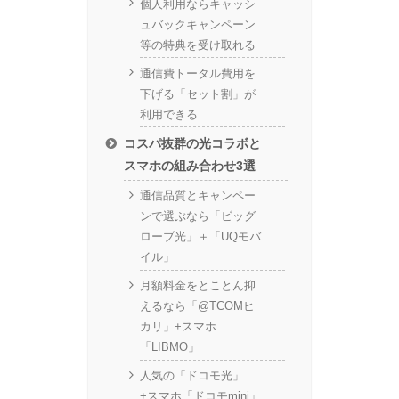
個人利用ならキャッシ
ュバックキャンペーン
等の特典を受け取れる
通信費トータル費用を
下げる「セット割」が
利用できる
コスパ抜群の光コラボと
スマホの組み合わせ3選
通信品質とキャンペー
ンで選ぶなら「ビッグ
ローブ光」＋「UQモバ
イル」
月額料金をとことん抑
えるなら「@TCOMヒ
カリ」+スマホ
「LIBMO」
人気の「ドコモ光」
+スマホ「ドコモmini」