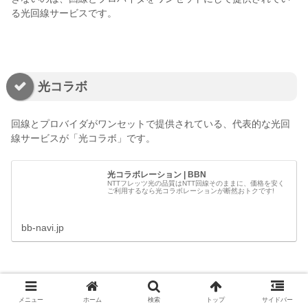
る光回線サービスです。
光コラボ
回線とプロバイダがワンセットで提供されている、代表的な光回
線サービスが「光コラボ」です。
光コラボレーション | BBN
NTTフレッツ光の品質はNTT回線そのままに、価格を安く
ご利用するなら光コラボレーションが断然おトクです!
bb-navi.jp
光コラボは、NTT東西からフレッツ光の卸提供をプロバイダが受
けて、プロバイダと回線をワンセットにして提供している利用形
メニュー
ホーム
検索
トップ
サイドバー
態です。