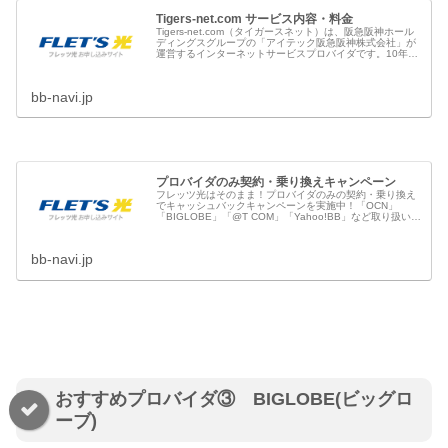
Tigers-net.com サービス内容・料金
Tigers-net.com（タイガースネット）は、阪急阪神ホール
ディングスグループの「アイテック阪急阪神株式会社」が
運営するインターネットサービスプロバイダです。10年以
上の運営実績があり、充実のサービス品質・手厚いサポー
トで快適にインタ...
bb-navi.jp
プロバイダのみ契約・乗り換えキャンペーン
フレッツ光はそのまま！プロバイダのみの契約・乗り換え
でキャッシュバックキャンペーンを実施中！「OCN」
「BIGLOBE」「@T COM」「Yahoo!BB」など取り扱い、
戸建てタイプ、マンションタイプともに対応。また料金の
見直しを検討中の方...
bb-navi.jp
おすすめプロバイダ③ BIGLOBE(ビッグロ
ーブ)