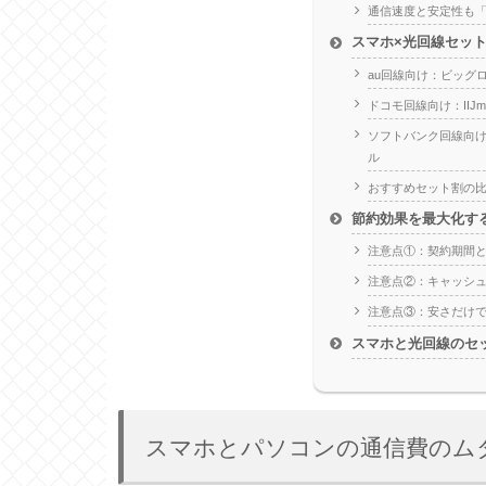
通信速度と安定性も
スマホ×光回線セッ
au回線向け：ビッグロ
ドコモ回線向け：IIJmio
ソフトバンク回線向け
ル
おすすめセット割の
節約効果を最大化す
注意点①：契約期間
注意点②：キャッシ
注意点③：安さだけ
スマホと光回線のセ
スマホとパソコンの通信費のム