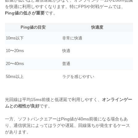
数値が低いほど通信遅延が少なく、オンラインゲームやZoom会議
を快適に利用しやすくなります。特にFPSや対戦ゲームでは、
Ping値の低さが重要
です。
Ping値の目安
快適度
10ms以下
非常に快適
10〜20ms
快適
20〜40ms
普通
50ms以上
ラグを感じやすい
光回線は平均15ms前後と低遅延で利用しやすく、
オンラインゲー
ムとの相性が良好
です。
一方、ソフトバンクエアーはPing値が40ms前後になる場合もあ
り、通信状況によってはラグや遅延、回線落ちが発生するケース
があります。