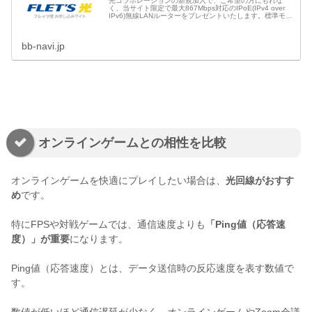
光コラボレーションの新規加入で、ご希望の方にもれな
く、当サイト限定で最大867Mbps対応のIPoE(IPv4 over
IPv6)無線LANルーターをプレゼントいたします。標準モデ
ルの無線LANルーターもご用意しておりますので、用途に
応じ...
bb-navi.jp
オンラインゲームとの相性を比較
オンラインゲームを快適にプレイしたい場合は、
光回線がおすす
め
です。
特にFPSや対戦ゲームでは、通信速度よりも
「Ping値（応答速
度）」が重要
になります。
Ping値（応答速度）とは、データ送信時の反応速度を表す数値で
す。