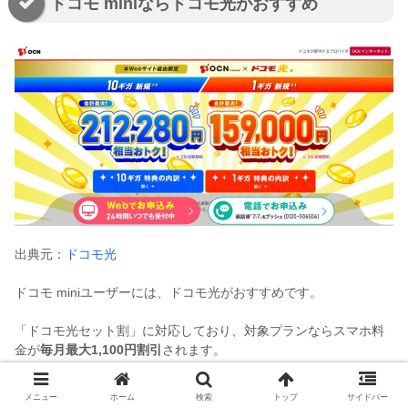
ドコモ miniならドコモ光がおすすめ
出典元：
ドコモ光
ドコモ miniユーザーには、ドコモ光がおすすめです。
「ドコモ光セット割」に対応しており、対象プランならスマホ料
金が
毎月最大1,100円割引
されます。
また、ドコモ光は全国対応の「光コラボ」回線のため、提供エリ
メニュー
ホーム
検索
トップ
サイドバー
アが広く、最大1Gbps（一部10Gbps対応）の高速通信を利用でき