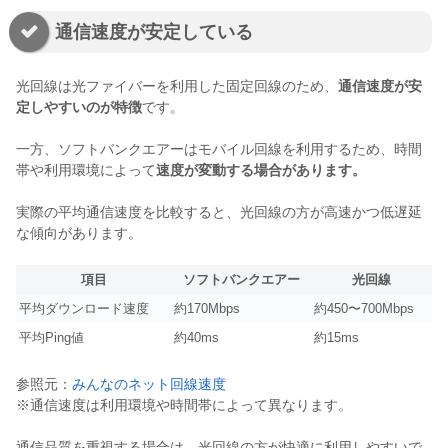
通信速度が安定している
光回線は光ファイバーを利用した固定回線のため、
通信速度が安
定しやすいのが特徴
です。
一方、ソフトバンクエアーはモバイル回線を利用するため、時間
帯や利用環境によって
速度が変動する場合があります。
実際の平均通信速度を比較すると、光回線の方が高速かつ低遅延
な傾向があります。
項目
ソフトバンクエアー
光回線
平均ダウンロード速度
約170Mbps
約450〜700Mbps
平均Ping値
約40ms
約15ms
参照元：
みんなのネット回線速度
※通信速度は利用環境や時間帯によって異なります。
通信品質を重視する場合は、光回線の方が快適に利用しやすいで