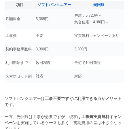
項目
ソフトバンクエアー
光回線
戸建：5,720円～
月額料金
5,368円
集合住宅：4180円～
工事費
不要
実質無料キャンペーンあり
契約事務手数料
3,300円
3,300円
利用開始まで
数日程度
最短で10日前後
スマホセット割
対応
対応
ソフトバンクエアーは
工事不要ですぐに利用できる点がメリット
です。
一方、光回線は工事が必要ですが、現在は
工事費実質無料キャン
ペーン
を実施しているケースも多く、初期費用の差は小さくなっ
ています。