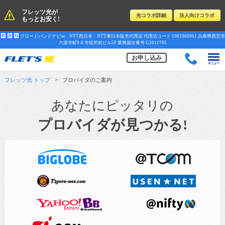
フレッツ光が
光コラボ詳細
法人向けコラボ
もっとお安く
!
B
B
N
ブロードバンドナビ㈱ NTT西日本・NTT東日本販売代理店 代理店コード 1001066961
兵庫県西宮市
六湛寺町9-8 市役所前ビル5F
業務届出番号 G2011785
t
お申し込み
>
フレッツ光 トップ
プロバイダのご案内
あなたにピッタリの
プロバイダが見つかる!